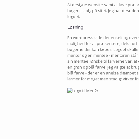
At designe website samt at lave præse
bøger til salg på sitet. Jeg har desud
logoet.
Løsning
En wordpress side der enkelt og overs
mulighed for at præsentere, dels forf
bøgerne der kan købes. Logoet skull
mentor og en mentee - mentoren står 
sin mentee. Ønske til farverne var, at
en grøn og blå farve. Jeg valgte at bru
blå farve - der er en anelse dæmpet s
larmer for meget men stadigt virker fr