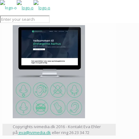
Copyrights ivimedia.dk 2016 - Kontakt Eva Ehler
på
eva@ivimedia.dk
eller ring 26 23 34 72