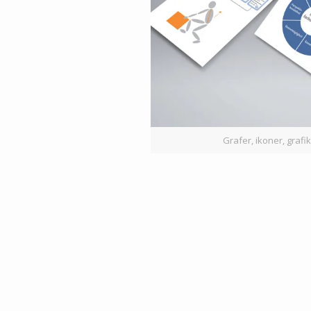
Grafer, ikoner, grafi
Infografik
Ekse