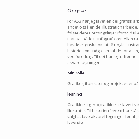
Opgave
For AS3 har jeg lavet en del grafisk ar
andet også en del illustrationarbejde
følger deres retningslinjer iforhold til
manual Både til infografikker. Allan G
havde et ønske om at få nogle illustrat
historie som indgik i en af de fortæll
ved foredrag. Til det har jeg udformet
akvareltegninger,
Min rolle
Grafiker, illustrator og projektleder på
løsning
Grafikker og infografikker er lavet i
Illustrator. Til historien "hvem har stål
valgt at lave akvarel tegninger for at 
levende.